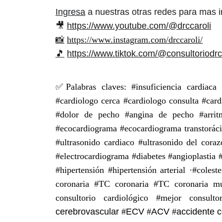
Ingresa
a nuestras otras redes para mas i
🎥
https://www.youtube.com/@drccaroli
📸
https://www.instagram.com/drccaroli/
🎵
https://www.tiktok.com/@consultoriodrc
✅Palabras claves: #insuficiencia cardiaca 
#cardiologo cerca #cardiologo consulta #car
#dolor de pecho #angina de pecho #arritmi
#ecocardiograma #ecocardiograma transtoráci
#ultrasonido cardiaco #ultrasonido del cor
#electrocardiograma #diabetes #angioplastia #s
#hipertensión #hipertensión arterial ·#coles
coronaria #TC coronaria #TC coronaria mul
consultorio cardiológico #mejor consulto
cerebrovascular
#
ECV
#
ACV
#
accidente 