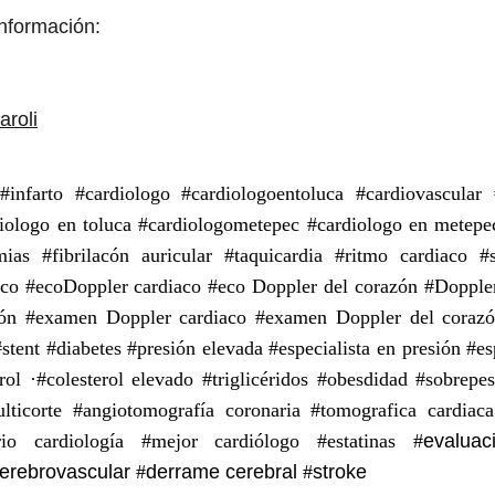
nformación:
aroli
#infarto #cardiologo #cardiologoentoluca #cardiovascular #
diologo en toluca #cardiologometepec #cardiologo en metep
as #fibrilacón auricular #taquicardia #ritmo cardiaco #s
co #ecoDoppler cardiaco #eco Doppler del corazón #Doppler
azón #examen Doppler cardiaco #examen Doppler del corazó
tent #diabetes #presión elevada #especialista en presión #espe
terol ·#colesterol elevado #triglicéridos #obesdidad #sobr
ticorte #angiotomografía coronaria #tomografica cardiaca
rio cardiología #mejor cardiólogo #estatinas #
evaluac
cerebrovascular
#
derrame cerebral
#
stroke