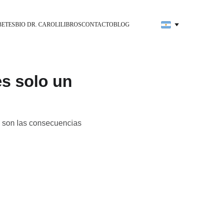
BETES
BIO DR. CAROLI
LIBROS
CONTACTO
BLOG
s solo un
s son las consecuencias