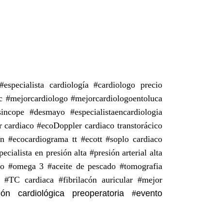
especialista cardiología #cardiologo precio
ec #mejorcardiologo #mejorcardiologoentoluca
incope #desmayo #especialistaencardiologia
 cardiaco #ecoDoppler cardiaco transtorácico
n #ecocardiograma tt #ecott #
soplo cardiaco
cialista en presión alta #presión arterial alta
epeso #omega 3 #aceite de pescado #tomografia
 #TC cardiaca #fibrilacón auricular #mejor
ión cardiológica preoperatoria
#
evento