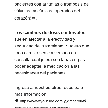
pacientes con arritmias o trombosis de 
válvulas mecánicas (operados del 
💔
corazón)
.
Los cambios de dosis o intervalos
suelen afectar a la efectividad y 
seguridad del tratamiento. Sugiero que 
todo cambio sea conversado en 
consulta cualquiera sea la razón para 
poder adaptar la medicación a las 
necesidades del pacientes.
Ing
r
e
s
a
a
 nuest
r
a
s ot
r
a
s
 redes 
pa
ra 
mas 
i
nfo
r
mac
i
ó
n:
🎥 
📸
https://www.youtube.com/@drccaroli
https://www.instagram.com/drccaroli/